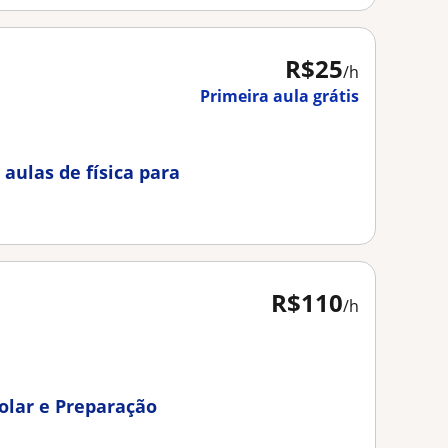
R$25
/h
Primeira aula grátis
 aulas de física para
R$110
/h
colar e Preparação