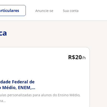
rticulares
Anuncie-se
Sua conta
ca
R$20
/h
idade Federal de
o Médio, ENEM,
i
ulas personalizadas para alunos do Ensino Médio,
a...