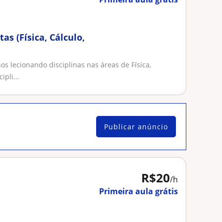
as (Física, Cálculo,
os lecionando disciplinas nas áreas de Física,
pli...
Publicar anúncio
R$20
/h
Primeira aula grátis