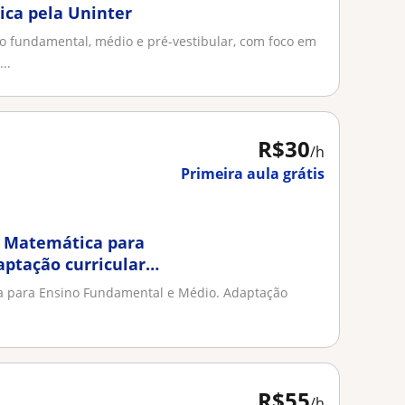
ica pela Uninter
no fundamental, médio e pré-vestibular, com foco em
..
R$30
/h
Primeira aula grátis
e Matemática para
ptação curricular
ca para Ensino Fundamental e Médio. Adaptação
R$55
/h