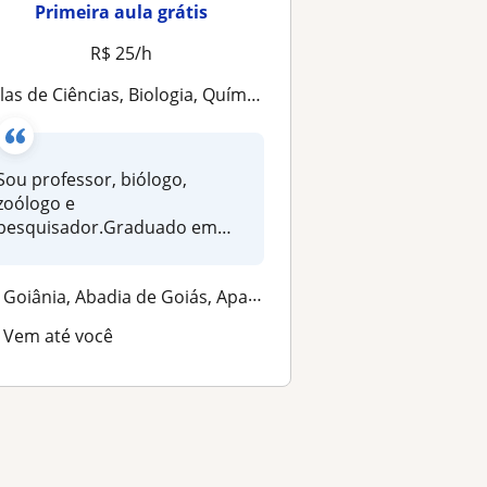
Primeira aula grátis
R$ 25/h
ulas de Ciências, Biologia, Química e Física
Sou professor, biólogo,
zoólogo e
pesquisador.Graduado em
Ciências Biológicas pela U...
Goiânia, Abadia de Goiás, Aparecida de , Santo Antônio de Goiás, Senad...
Vem até você