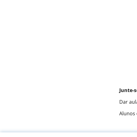
Junte-s
Dar aul
Alunos