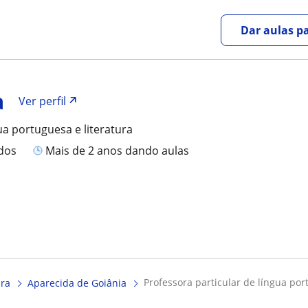
Dar aulas pa
a
Ver perfil
ua portuguesa e literatura
ados
mais de 2 anos dando aulas
professora particular de língua por
ura
Aparecida de Goiânia