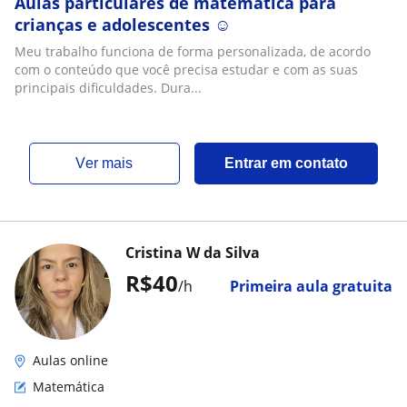
Aulas particulares de matemática para
crianças e adolescentes ☺️
Meu trabalho funciona de forma personalizada, de acordo
com o conteúdo que você precisa estudar e com as suas
principais dificuldades. Dura...
ver mais
Entrar em contato
Cristina W da Silva
R$40
/h
Primeira aula gratuita
Aulas online
Matemática