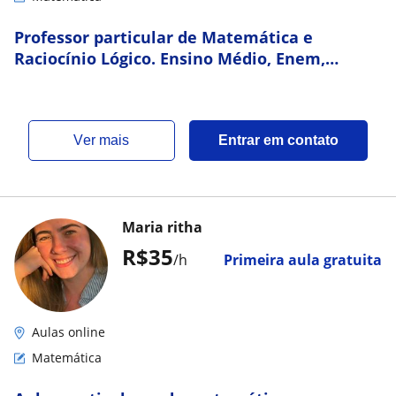
Professor particular de Matemática e
Raciocínio Lógico. Ensino Médio, Enem,
Concursos
ver mais
Entrar em contato
Maria ritha
R$35
/h
Primeira aula gratuita
Aulas online
Matemática