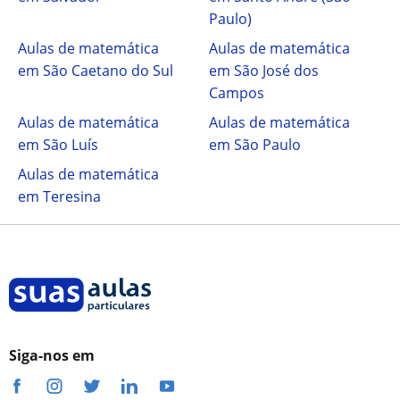
Paulo)
Aulas de matemática
Aulas de matemática
em São Caetano do Sul
em São José dos
Campos
Aulas de matemática
Aulas de matemática
em São Luís
em São Paulo
Aulas de matemática
em Teresina
Siga-nos em