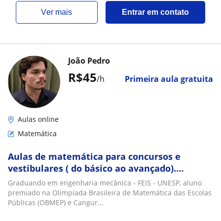
ver mais
Entrar em contato
João Pedro
R$45
/h
Primeira aula gratuita
Aulas online
Matemática
Aulas de matemática para concursos e
vestibulares ( do básico ao avançado).
CONQUISTE A SUA APROVAÇÃO
Graduando em engenharia mecânica - FEIS - UNESP, aluno
premiado na Olimpíada Brasileira de Matemática das Escolas
Públicas (OBMEP) e Cangur...