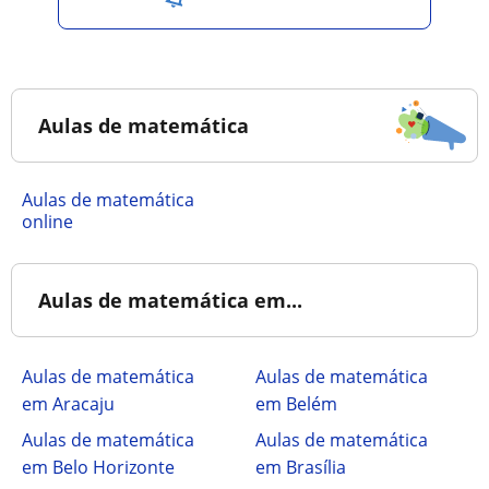
Aulas de matemática
Aulas de matemática
online
Aulas de matemática em...
Aulas de matemática
Aulas de matemática
em Aracaju
em Belém
Aulas de matemática
Aulas de matemática
em Belo Horizonte
em Brasília