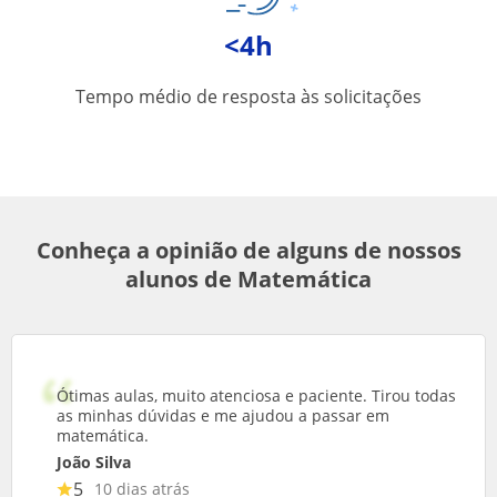
<4h
Tempo médio de resposta às solicitações
Conheça a opinião de alguns de nossos
alunos de Matemática
Ótimas aulas, muito atenciosa e paciente. Tirou todas
as minhas dúvidas e me ajudou a passar em
matemática.
João Silva
5
10 dias atrás