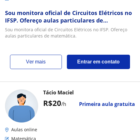
Sou monitora oficial de Circuitos Elétricos no
IFSP. Ofereço aulas particulares de
matemática
Sou monitora oficial de Circuitos Elétricos no IFSP. Ofereço
aulas particulares de matemática.
ver mais
Entrar em contato
Tácio Maciel
R$20
/h
Primeira aula gratuita
Aulas online
Matemática