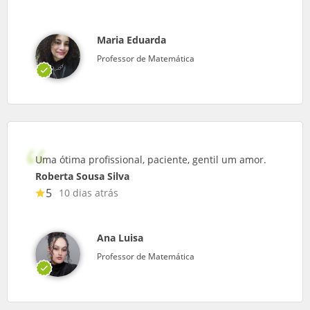
Maria Eduarda
Professor de Matemática
Uma ótima profissional, paciente, gentil um amor.
Roberta Sousa Silva
5
10 dias atrás
Ana Luisa
Professor de Matemática