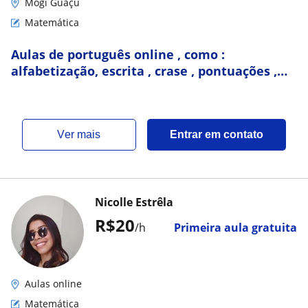
Mogi Guaçu
Matemática
Aulas de português online , como :
alfabetização, escrita , crase , pontuações ,
parlendas ,as culino e feminino
ver mais
Entrar em contato
Nicolle Estrêla
R$20
/h
Primeira aula gratuita
Aulas online
Matemática