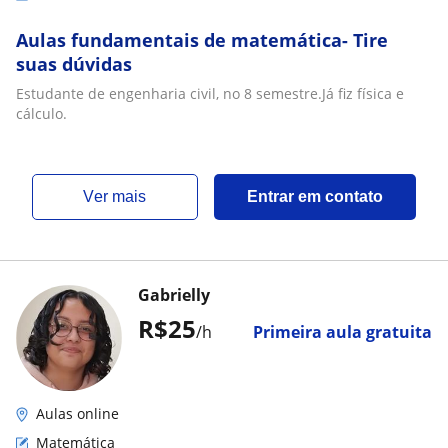
Aulas fundamentais de matemática- Tire
suas dúvidas
Estudante de engenharia civil, no 8 semestre.Já fiz física e
cálculo.
ver mais
Entrar em contato
Gabrielly
R$25
/h
Primeira aula gratuita
Aulas online
Matemática