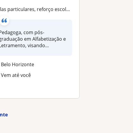
as particulares, reforço escolar com ênfase em desenvolvimento e aprendizado
Pedagoga, com pós-
graduação em Alfabetização e
Letramento, visando
desenvolvimento...
Belo Horizonte
Vem até você
onte