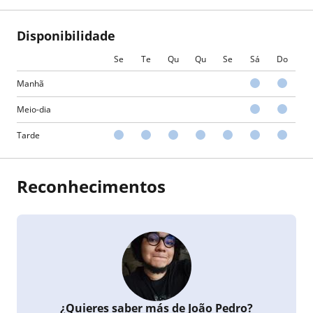
Disponibilidade
Se
Te
Qu
Qu
Se
Sá
Do
Manhã
Meio-dia
Tarde
Reconhecimentos
¿Quieres saber más de João Pedro?