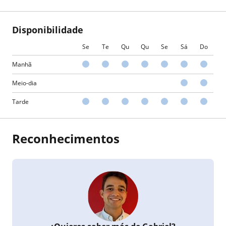
Disponibilidade
Se
Te
Qu
Qu
Se
Sá
Do
Manhã
Meio-dia
Tarde
Reconhecimentos