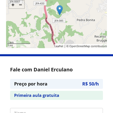
+
−
1 km
1 mi
Leaflet
| ©
OpenStreetMap
contributors
Fale com Daniel Erculano
Preço por hora
R$ 50/h
Primeira aula gratuita