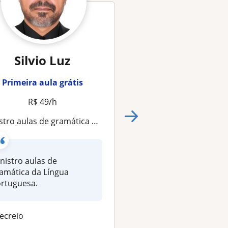
Silvio Luz
Beatriz Maf
Metzker Lope
Primeira aula grátis
Assis
R$ 49/h
Primeira aula grá
stro aulas de gramática da Língua portuguesa
R$ 20/h
Aula de reforço por 50,00/hora - Tenho formação em educação infantil e ps
nistro aulas de
amática da Língua
Ipatinga
rtuguesa.
Vem até você
ecreio