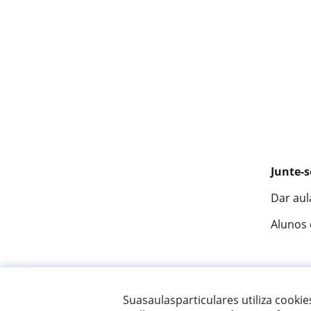
Junte-s
Dar aul
Alunos
Fantást
Suasaulasparticulares utiliza cooki