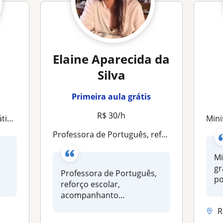
Elaine Aparecida da
Silva
Primeira aula grátis
R$ 30/h
hol
Mini
Professora de Português, reforço escolar, acompanhanto pedagógico
Mi
gr
Professora de Português,
po
reforço escolar,
acompanhanto
pedagógico.
R