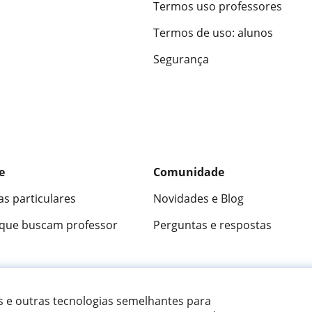
Termos uso professores
Termos de uso: alunos
Segurança
e
Comunidade
as particulares
Novidades e Blog
 que buscam professor
Perguntas e respostas
ica
9,5/10
★★★★★
9,5/10
305915
opini
es e outras tecnologias semelhantes para