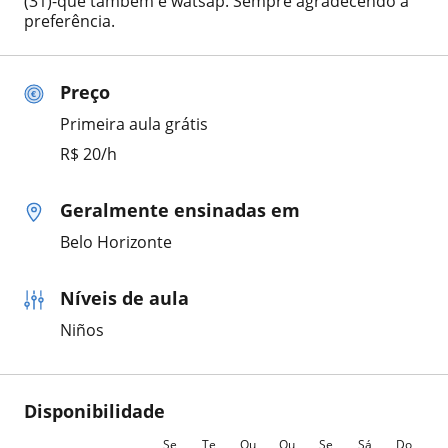
(31)-que também é watsap. Sempre agradecendo a
preferência.
Preço
Primeira aula grátis
R$ 20/h
Geralmente ensinadas em
Belo Horizonte
Níveis de aula
Niños
Disponibilidade
Se
Te
Qu
Qu
Se
Sá
Do