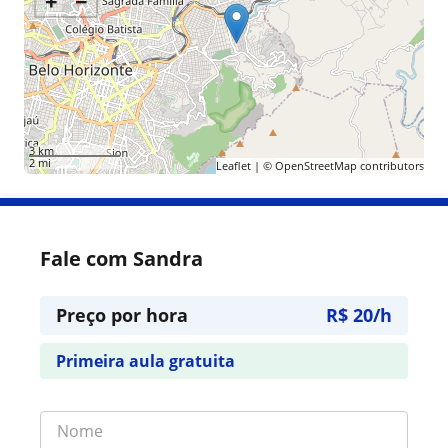
+
−
3 km
2 mi
Leaflet
| ©
OpenStreetMap
contributors
Fale com Sandra
Preço por hora
R$ 20/h
Primeira aula gratuita