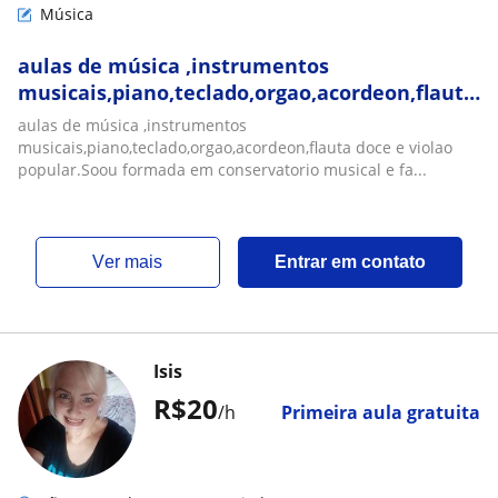
Música
aulas de música ,instrumentos
musicais,piano,teclado,orgao,acordeon,flauta
doce e violao u formada em conservatorio
aulas de música ,instrumentos
musical e faculdade
musicais,piano,teclado,orgao,acordeon,flauta doce e violao
popular.Soou formada em conservatorio musical e fa...
ver mais
Entrar em contato
Isis
R$20
/h
Primeira aula gratuita