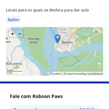
Locais para os quais se desloca para dar aula
Belém
+
−
5 km
3 mi
Leaflet
| ©
OpenStreetMap
contributors
Fale com Robson Paes