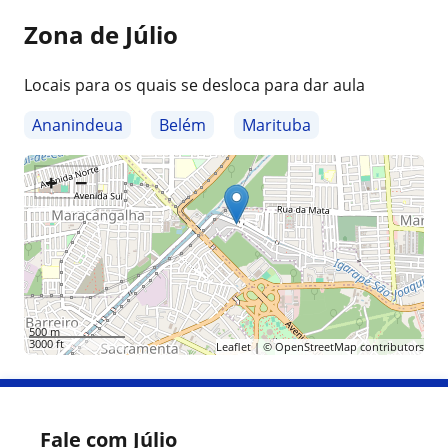
Zona de Júlio
Locais para os quais se desloca para dar aula
Ananindeua
Belém
Marituba
+
−
500 m
3000 ft
Leaflet
| ©
OpenStreetMap
contributors
Fale com Júlio