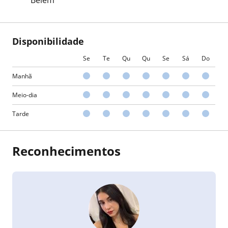
Disponibilidade
Se
Te
Qu
Qu
Se
Sá
Do
Manhã
Meio-dia
Tarde
Reconhecimentos