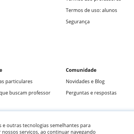
Termos de uso: alunos
Segurança
e
Comunidade
as particulares
Novidades e Blog
 que buscam professor
Perguntas e respostas
ica
9,5/10
★★★★★
9,5/10
305826
opini
es e outras tecnologias semelhantes para
r nossos serviços, ao continuar navegando