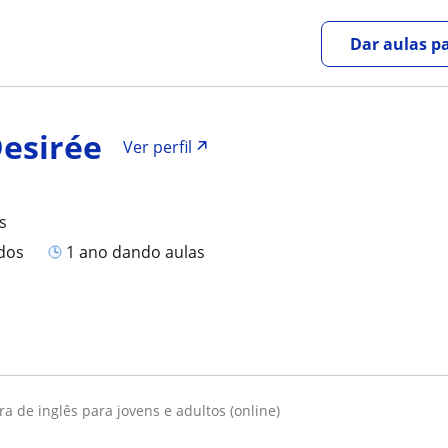
Dar aulas pa
Desirée
Ver perfil
s
ados
1 ano dando aulas
ora de inglês para jovens e adultos (online)