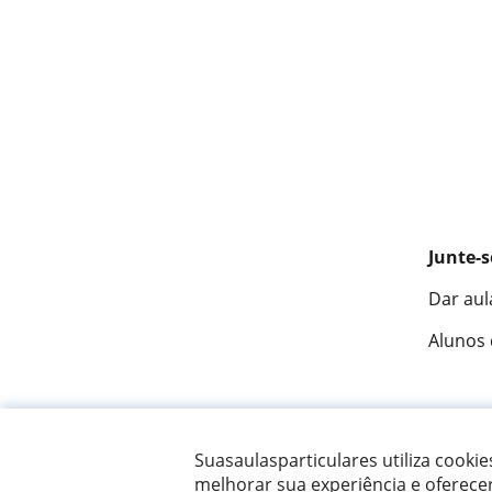
Junte-s
Dar aul
Alunos
Fantást
Suasaulasparticulares utiliza cooki
melhorar sua experiência e oferece