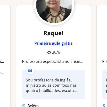
Raquel
Primeira aula grátis
R$ 20/h
os
Professora especialista no Ensino da Língua Inglesa
Pro
a
Sou professora de Inglês,
ministro aulas com foco nas
quatro habilidades: escuta,
fa...
Belém