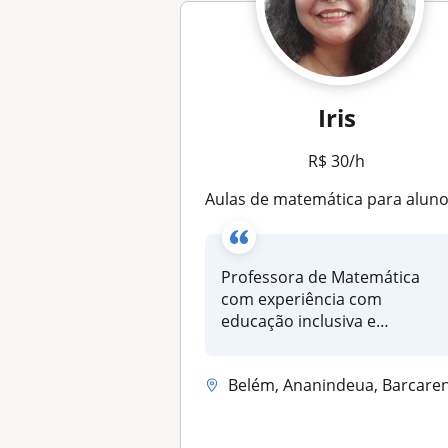
Iris
R$ 30/h
Aulas de matemática para alunos de todas as idades, do ensino fundamental ao médio. Experiência com educação inclusiv
Professora de Matemática
com experiência com
educação inclusiva e
adaptação para dif...
Belém, Ananindeua, Barcarena, Maritub