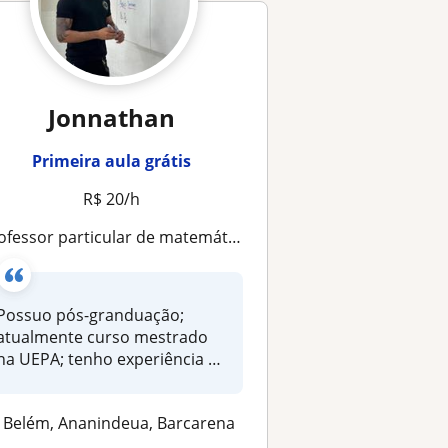
Jonnathan
Primeira aula grátis
R$ 20/h
ssor particular de matemática para todos os segmentos; Especialista em vestibular, principalmente Enem. 9 anos de experiência
Possuo pós-granduação;
atualmente curso mestrado
na UEPA; tenho experiência há
9 ano...
Belém, Ananindeua, Barcarena