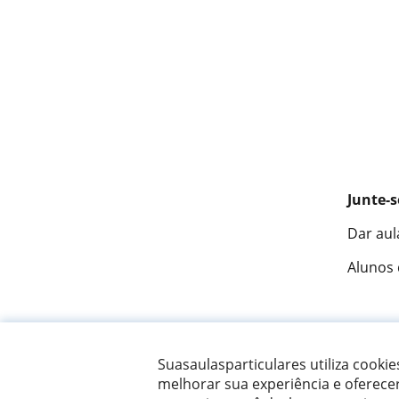
Junte-s
Dar aul
Alunos
Fantást
Suasaulasparticulares utiliza cooki
melhorar sua experiência e oferece