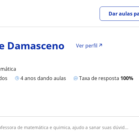
Dar aulas pa
ne Damasceno
Ver perfil
emática
ados
4 anos dando aulas
Taxa de resposta
100%
rofessora de matemática e quimica, ajudo a sanar suas dúvid...