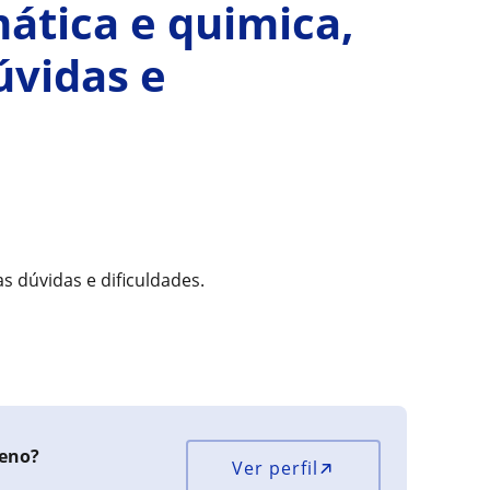
ática e quimica,
úvidas e
s dúvidas e dificuldades.
ceno?
Ver perfil