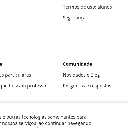
Termos de uso: alunos
Segurança
e
Comunidade
as particulares
Novidades e Blog
 que buscam professor
Perguntas e respostas
ica
9,5/10
★★★★★
9,5/10
305883
opini
es e outras tecnologias semelhantes para
r nossos serviços, ao continuar navegando