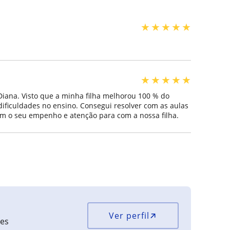
★
★
★
★
★
★
★
★
★
★
 Diana. Visto que a minha filha melhorou 100 % do
ificuldades no ensino. Consegui resolver com as aulas
com o seu empenho e atenção para com a nossa filha.
Ver perfil
ões