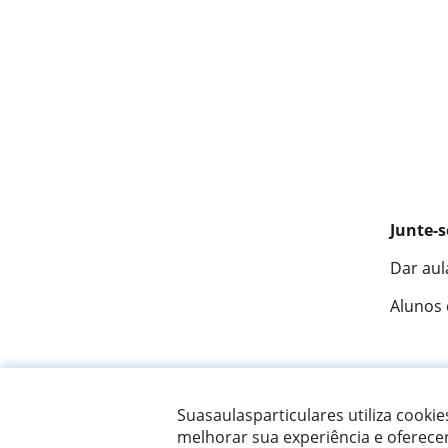
Junte-s
Dar aul
Alunos
Fantást
Suasaulasparticulares utiliza cooki
melhorar sua experiência e oferece