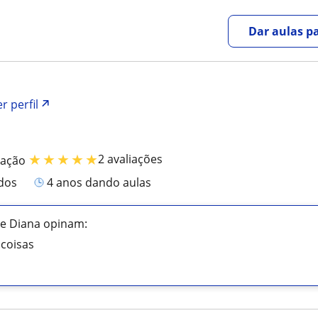
Dar aulas pa
r perfil
★
★
★
★
★
2 avaliações
cação
ados
4 anos dando aulas
de Diana opinam:
 coisas