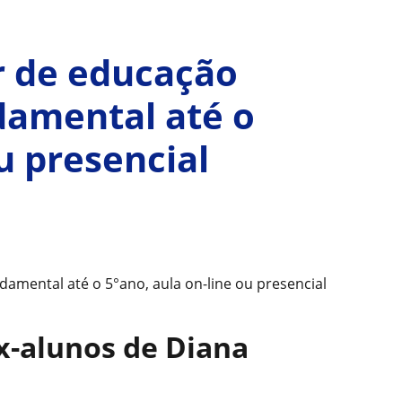
r de educação
ndamental até o
u presencial
ndamental até o 5°ano, aula on-line ou presencial
ex-alunos de Diana