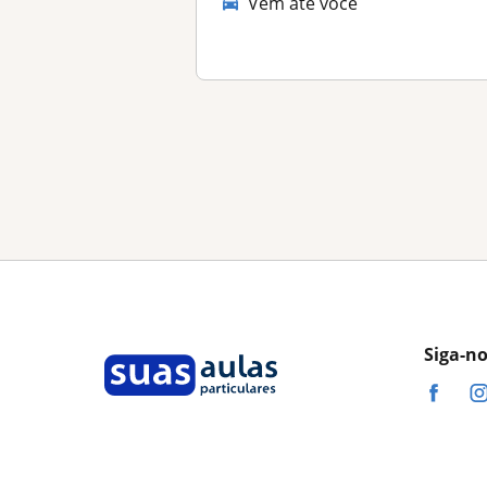
Vem até você
Siga-n