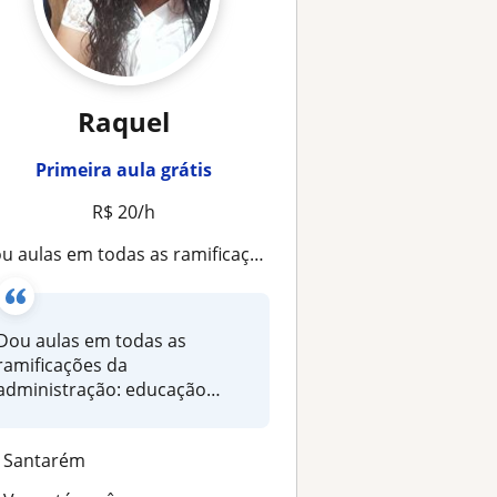
Raquel
Primeira aula grátis
R$ 20/h
aulas em todas as ramificações da administração: educação financeira, marketing e afins. Reforço em português e matemática
Dou aulas em todas as
ramificações da
administração: educação
financeira, marketing...
Santarém