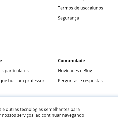
Termos de uso: alunos
Segurança
e
Comunidade
as particulares
Novidades e Blog
 que buscam professor
Perguntas e respostas
ica
9,5/10
★★★★★
9,5/10
305883
opini
es e outras tecnologias semelhantes para
r nossos serviços, ao continuar navegando