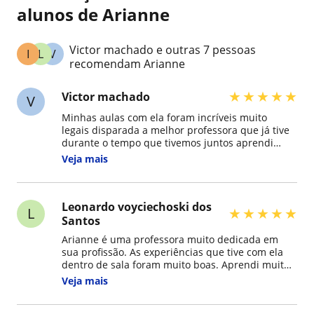
alunos de Arianne
Victor machado e outras 7 pessoas
I
L
V
recomendam Arianne
★
★
★
★
★
Victor machado
V
Minhas aulas com ela foram incríveis muito
legais disparada a melhor professora que já tive
durante o tempo que tivemos juntos aprendi
muitas coisas, não só dos meus estudos mais
Veja mais
também da vida uma ótima pessoa e professora
também
Leonardo voyciechoski dos
L
★
★
★
★
★
Santos
Arianne é uma professora muito dedicada em
sua profissão. As experiências que tive com ela
dentro de sala foram muito boas. Aprendi muitas
e muitas coisas . Excelente profissional no que
Veja mais
faz. Foi com ela que aprendi muitas coisas em
inglês. A amizade, o vínculo que criei com ela, são