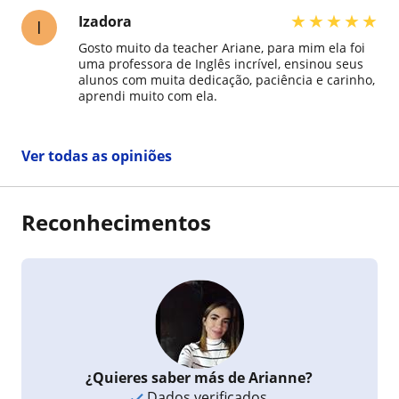
muito bons. É uma ótima pessoa, tanto
profissional como amiga.
★
★
★
★
★
Izadora
I
Gosto muito da teacher Ariane, para mim ela foi
uma professora de Inglês incrível, ensinou seus
alunos com muita dedicação, paciência e carinho,
aprendi muito com ela.
Ver todas as opiniões
Reconhecimentos
¿Quieres saber más de Arianne?
Dados verificados