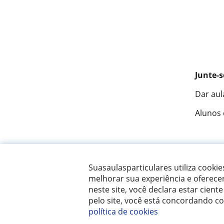
Junte-s
Dar aul
Alunos
Fantást
Suasaulasparticulares utiliza cooki
melhorar sua experiência e oferece
neste site, você declara estar ciente
© 2007 - 2026 Suas aulas particulares
pelo site, você está concordando c
política de cookies