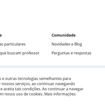
e
Comunidade
as particulares
Novidades e Blog
 que buscam professor
Perguntas e respostas
ica
9,5/10
★★★★★
9,5/10
305915
opini
es e outras tecnologias semelhantes para
r nossos serviços, ao continuar navegando
 e aceita tais condições.
Ao continuar a navegar
om nosso uso de cookies. Mais informações