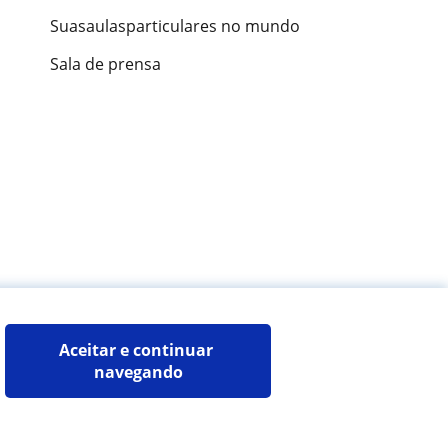
Suasaulasparticulares no mundo
Sala de prensa
ões de alunos
Aceitar e continuar 
navegando
Mapa do site:
Professores particulares