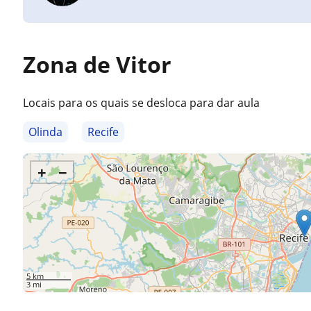
Zona de Vitor
Locais para os quais se desloca para dar aula
Olinda
Recife
+
−
5 km
3 mi