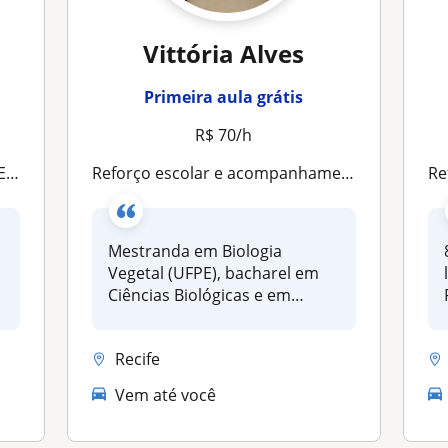
Vittória Alves
Primeira aula grátis
R$ 70/h
afia
Reforço escolar e acompanhamento pedagógico para ensino fundamental e médio
R
Mestranda em Biologia
Vegetal (UFPE), bacharel em
Ciências Biológicas e em
formação...
Recife
Vem até você