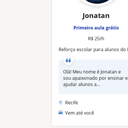
Jonatan
Primeira aula grátis
R$ 25/h
Reforço escolar para alunos do Ensino Fundamental (1º ao 7º ano): Matemática, Português, Ciências, História e Geogr
Olá! Meu nome é Jonatan e
sou apaixonado por ensinar e
ajudar alunos a
desenvolverem...
Recife
Vem até você