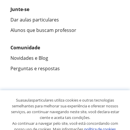
Junte-se
Dar aulas particulares
Alunos que buscam professor
Comunidade
Novidades e Blog
Perguntas e respostas
Fantástica
★★★★★
9,5/10
Suasaulasparticulares utiliza cookies e outras tecnologias
semelhantes para melhorar sua experiência e oferecer nossos
305994
opiniões de alunos
serviços, ao continuar navegando neste site, você declara estar
ciente e aceita tais condições.
Ao continuar a navegar pelo site, você está concordando com
© 2007 - 2026 Suas aulas particulares
nosso uso de cookies. Mais informações
política de cookies