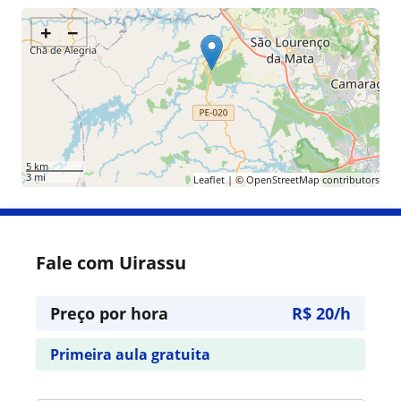
+
−
5 km
3 mi
Leaflet
| ©
OpenStreetMap
contributors
Fale com Uirassu
Preço por hora
R$ 20/h
Primeira aula gratuita