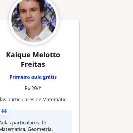
Kaique Melotto
Freitas
Primeira aula grátis
R$ 20/h
 particulares de Matemática, Geometria, Cálculo I e II ( Limites, Derivativos e Integrais), Química e Física on-line
Aulas particulares de
Matemática, Geometria,