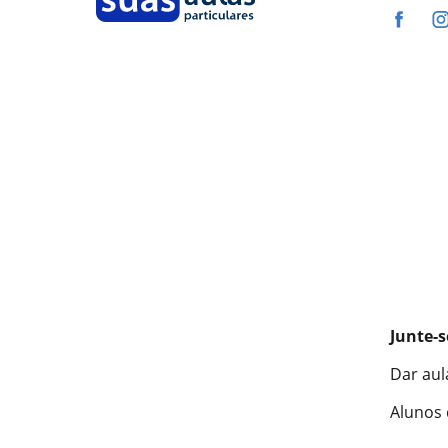
Junte-s
Dar aul
Alunos