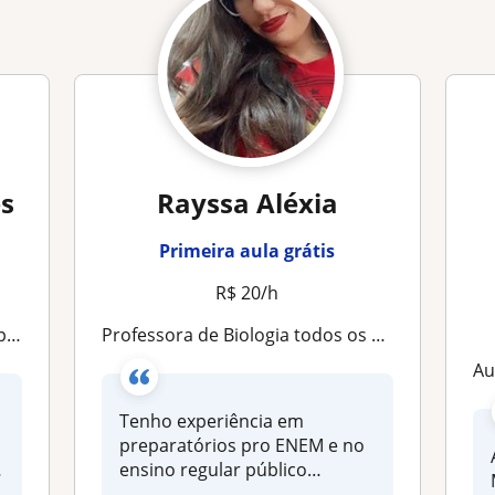
es
Rayssa Aléxia
Primeira aula grátis
R$ 20/h
tc
Professora de Biologia todos os anos do EM/ Física e Química do Fundamental
Aulas
Tenho experiência em
preparatórios pro ENEM e no
ensino regular público
municipal e...