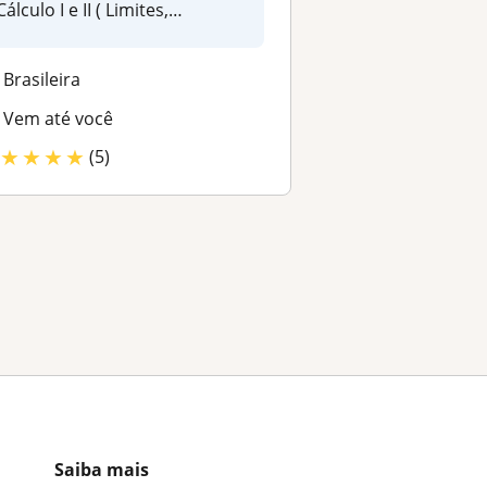
Cálculo I e II ( Limites,
Derivativos e...
Brasileira
Vem até você
★
★
★
★
(5)
Saiba mais