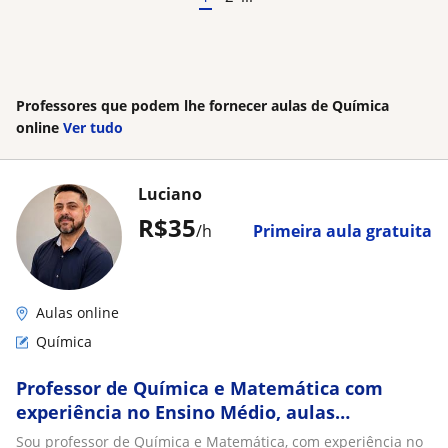
Professores que podem lhe fornecer aulas de Química
online
Ver tudo
Luciano
R$35
/h
Primeira aula gratuita
Aulas online
Química
Professor de Química e Matemática com
experiência no Ensino Médio, aulas
personalizadas presenciais e online
Sou professor de Química e Matemática, com experiência no