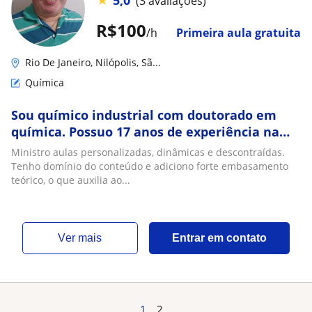
5,0
(3 avaliações)
R$100
/h
Primeira aula gratuita
Rio De Janeiro, Nilópolis, Sã...
Química
Sou químico industrial com doutorado em
química. Possuo 17 anos de experiência na
área. Sou focado, criativo e empático. Busco
Ministro aulas personalizadas, dinâmicas e descontraídas.
alunos do ensino fundamental, médio e
Tenho domínio do conteúdo e adiciono forte embasamento
superior
teórico, o que auxilia ao...
ver mais
Entrar em contato
1
2
...