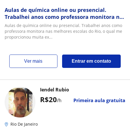
Aulas de química online ou presencial.
Trabalhei anos como professora monitora nas
melhores escolas do Rio, o qual me
Aulas de química online ou presencial. Trabalhei anos como
proporcionou muita experiência em.aulas
professora monitora nas melhores escolas do Rio, o qual me
particulares
proporcionou muita ex...
ver mais
Entrar em contato
Iendel Rubio
R$20
/h
Primeira aula gratuita
Rio De Janeiro