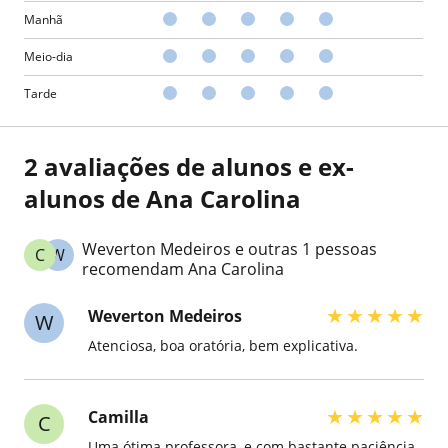
Manhã
Meio-dia
Tarde
2 avaliações de alunos e ex-
alunos de Ana Carolina
Weverton Medeiros e outras 1 pessoas
C
W
recomendam Ana Carolina
★
★
★
★
★
Weverton Medeiros
W
Atenciosa, boa oratória, bem explicativa.
★
★
★
★
★
Camilla
C
Uma ótima professora, e com bastante paciência,