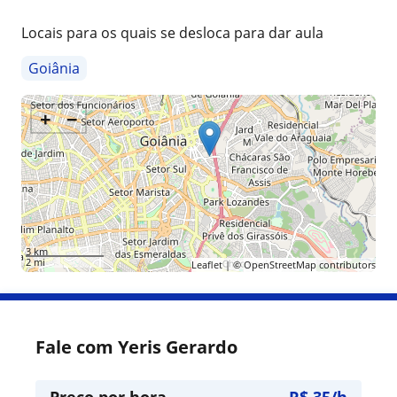
Locais para os quais se desloca para dar aula
Goiânia
+
−
3 km
2 mi
Leaflet
| ©
OpenStreetMap
contributors
Fale com Yeris Gerardo
Preço por hora
R$ 35/h