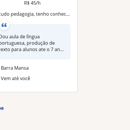
R$ 45/h
dagogia, tenho conhecimento na área e possuo curso de linguagens. Dou aula de língua portuguesa, produção de texto para alunos ate o 7 ano do ensino fundamental. Trabalho com alfabetização
Dou aula de língua
portuguesa, produção de
texto para alunos ate o 7 ano
do ensino f...
Barra Mansa
Vem até você
ba