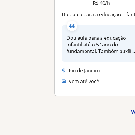
R$ 40/h
Dou aula para a educação infantil até o 5° ano do fundamental. Também auxílio crianças inclusivas nas tarefas e alfabetiz
Dou aula para a educação
infantil até o 5° ano do
fundamental. Também auxílio
crianç...
Rio de Janeiro
Vem até você
V