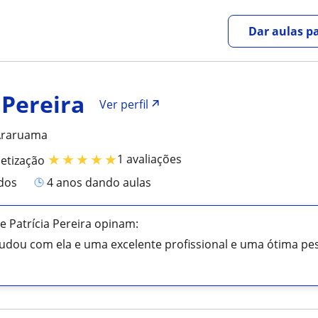
Dar aulas pa
 Pereira
Ver perfil
Araruama
★
★
★
★
★
1 avaliações
betização
ados
4 anos dando aulas
e Patrícia Pereira opinam:
tudou com ela e uma excelente profissional e uma ótima p