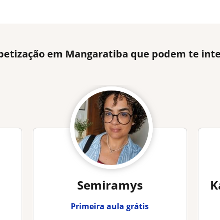
abetização em Mangaratiba que podem te int
Semiramys
K
Primeira aula grátis