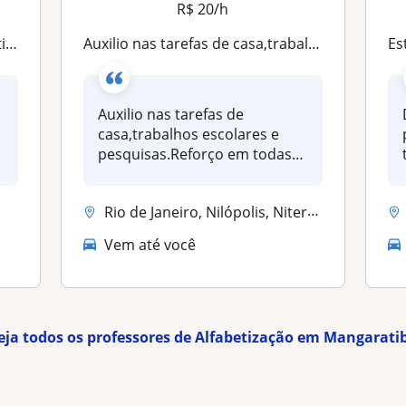
R$ 20/h
ação
Auxilio nas tarefas de casa,trabalhos escolares e pesquisas.Reforço em todas as matérias. Especialmente leitura e alfabetização
Estudo pe
Auxilio nas tarefas de
casa,trabalhos escolares e
pesquisas.Reforço em todas
as mat...
Rio de Janeiro, Nilópolis, Niterói, São Gonçalo, São João de Meriti
Vem até você
eja todos os professores de Alfabetização em Mangarati