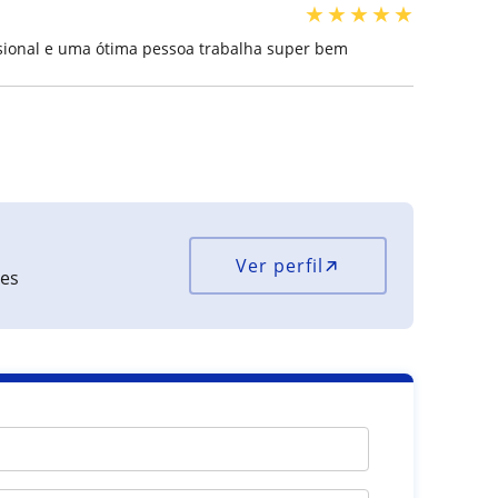
★
★
★
★
★
ssional e uma ótima pessoa trabalha super bem
Ver perfil
ões