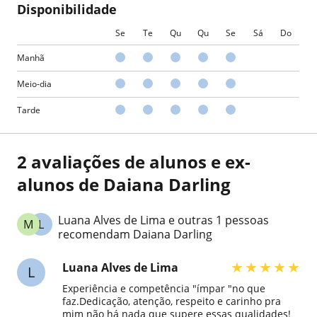
Disponibilidade
Se
Te
Qu
Qu
Se
Sá
Do
Manhã
Meio-dia
Tarde
2 avaliações de alunos e ex-
alunos de Daiana Darling
Luana Alves de Lima e outras 1 pessoas
M
L
recomendam Daiana Darling
★
★
★
★
★
Luana Alves de Lima
L
Experiência e competência "ímpar "no que
faz.Dedicação, atenção, respeito e carinho pra
mim não há nada que supere essas qualidades!