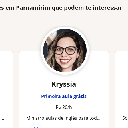
lês em Parnamirim que podem te interessar
Kryssia
Primeira aula grátis
R$ 20/h
ra
Ministro aulas de inglês para todas as faixas etárias; Experiência de dois anos nos Estados Unidos para aperfeiçoamento da língua inglesa; Professora desde 2010
Sou pa