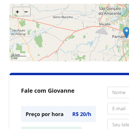
+
−
10 km
5 mi
Fale com Giovanne
Preço por hora
R$ 20/h