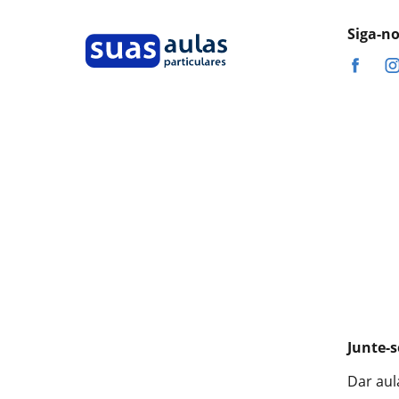
Siga-n
Junte-s
Dar aul