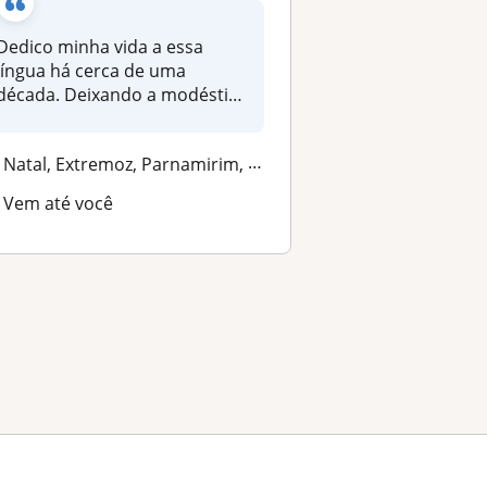
Dedico minha vida a essa
língua há cerca de uma
década. Deixando a modéstia
de lado:...
Natal, Extremoz, Parnamirim, São Gonçalo do Amarante (Rio Grande do No...
Vem até você