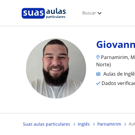
Buscar
Giovan
Parnamirim, Ma
Norte)
Aulas de Inglê
Dados verific
a
Suas aulas particulares
Inglês
Parnamirim