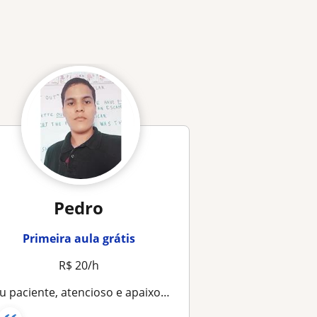
Pedro
Primeira aula grátis
R$ 20/h
ciente, atencioso e apaixonado pelo que faço. Ensino crianças, adolescentes e adultos, adaptando meus métodos a cada indivíduo