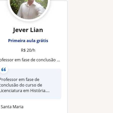
Jever Lian
Primeira aula grátis
R$ 20/h
em fase de conclusão do curso de Licenciatura em História. Contudo, tenho habilidades para auxiliar no reforço escolar das seguintes áreas: história, geografia, inglês, filosofia e língua português nos níveis fundamental e médio
Professor em fase de
conclusão do curso de
Licenciatura em História.
Contudo, tenho...
Santa Maria