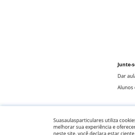
Junte-s
Dar aul
Alunos
Fantást
Suasaulasparticulares utiliza cooki
melhorar sua experiência e oferece
neste site, você declara estar ciente