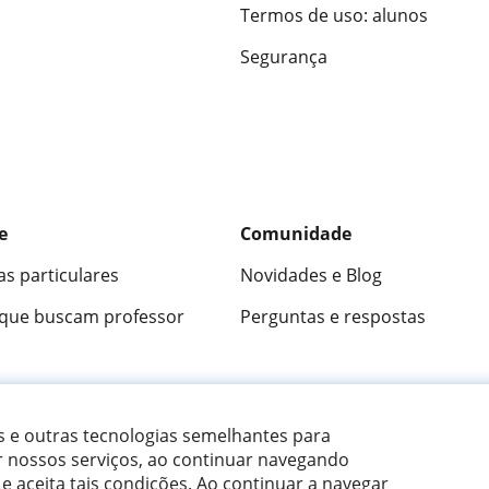
Termos de uso: alunos
Segurança
e
Comunidade
as particulares
Novidades e Blog
 que buscam professor
Perguntas e respostas
ica
9,5/10
★★★★★
9,5/10
305915
opini
es e outras tecnologias semelhantes para
r nossos serviços, ao continuar navegando
 e aceita tais condições.
Ao continuar a navegar