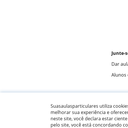
Junte-s
Dar aul
Alunos
Fantást
Suasaulasparticulares utiliza cooki
melhorar sua experiência e oferece
neste site, você declara estar ciente
© 2007 - 2026 Suas aulas particulares
pelo site, você está concordando c