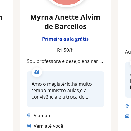
m
Myrna Anette Alvim
de Barcellos
Primeira aula grátis
R$ 50/h
Au
Sou professora e desejo ensinar quem quer aprender !Trabalho há muitos anos no magistério e desejo continuar exercendo minha profissão,dando reforço ,preparando para concursos e /ou alfabetizando pessoas ou crianças!Eu me defino como uma educadora em busc
Amo o magistério,há muito
tempo ministro aulas,e a
convivência e a troca de
aprendiz...
Viamão
Vem até você