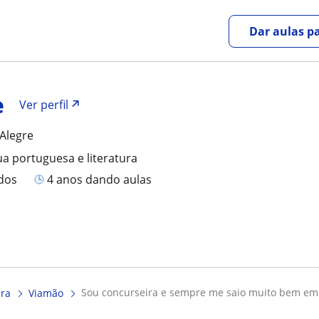
Dar aulas pa
e
Ver perfil
Alegre
ua portuguesa e literatura
ados
4 anos dando aulas
sou concurseira e sempre me saio muito bem em 
ura
Viamão