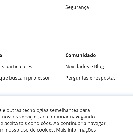
Segurança
e
Comunidade
as particulares
Novidades e Blog
 que buscam professor
Perguntas e respostas
ica
9,5/10
★★★★★
9,5/10
305915
opini
es e outras tecnologias semelhantes para
r nossos serviços, ao continuar navegando
 e aceita tais condições.
Ao continuar a navegar
om nosso uso de cookies. Mais informações