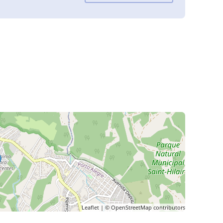
Leaflet
| ©
OpenStreetMap
contributors