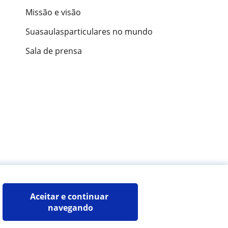
Missão e visão
Suasaulasparticulares no mundo
Sala de prensa
ões de alunos
Aceitar e continuar 
navegando
Mapa do site:
Professores particulares