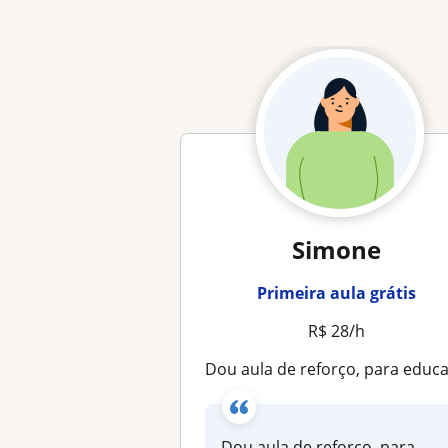
Simone
Primeira aula grátis
R$ 28/h
Dou aula de reforço, para educação básica. Sou especialista em psicopedagogia e tenho pós em Neuropsicopedagogia. 19 anos na áre
Dou aula de reforço, para