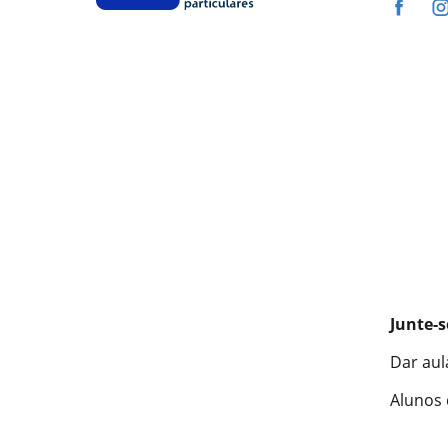
Junte-s
Dar aul
Alunos