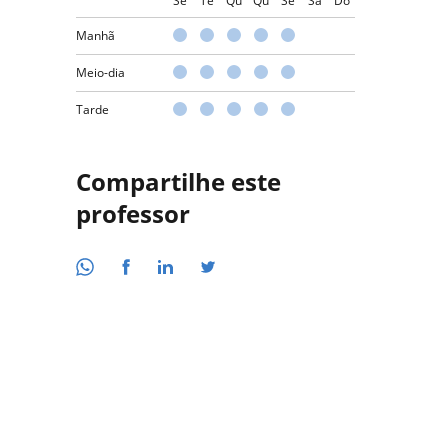
Se
Te
Qu
Qu
Se
Sá
Do
Manhã
Meio-dia
Tarde
Compartilhe este
professor