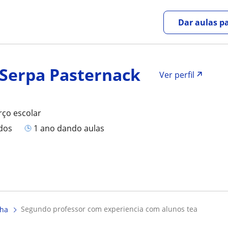
Dar aulas pa
 Serpa Pasternack
Ver perfil
rço escolar
ados
1 ano dando aulas
segundo professor com experiencia com alunos tea
lha