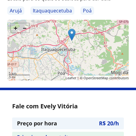
Arujá
Itaquaquecetuba
Poá
+
−
5 km
3 mi
Leaflet
| ©
OpenStreetMap
contributors
Fale com Evely Vitória
Preço por hora
R$ 20/h