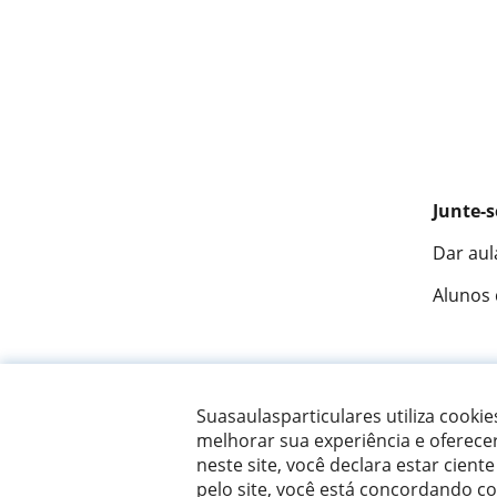
Junte-s
Dar aul
Alunos
Fantást
Suasaulasparticulares utiliza cooki
melhorar sua experiência e oferece
neste site, você declara estar ciente
© 2007 - 2026 Suas aulas particulares
pelo site, você está concordando c