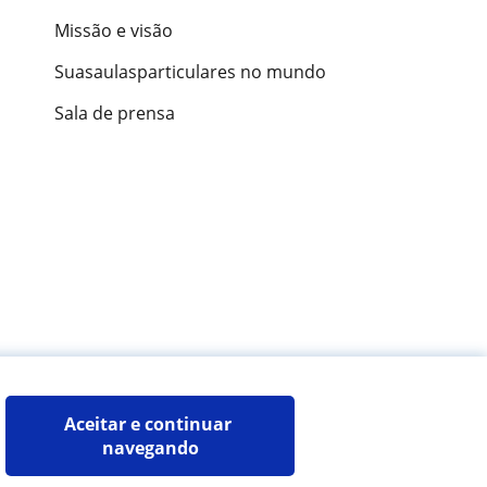
Missão e visão
Suasaulasparticulares no mundo
Sala de prensa
ões de alunos
Aceitar e continuar 
navegando
Mapa do site:
Professores particulares