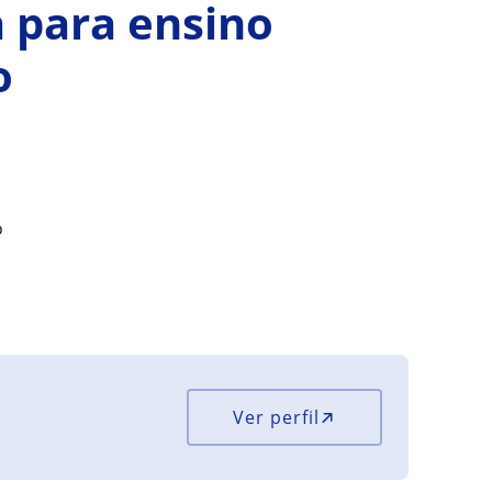
 para ensino
o
o
Ver perfil