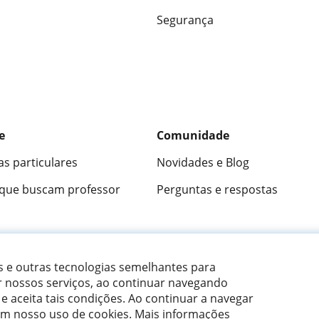
Segurança
e
Comunidade
as particulares
Novidades e Blog
 que buscam professor
Perguntas e respostas
ica
9,5/10
★★★★★
9,5/10
305915
opini
es e outras tecnologias semelhantes para
r nossos serviços, ao continuar navegando
 e aceita tais condições.
Ao continuar a navegar
om nosso uso de cookies. Mais informações