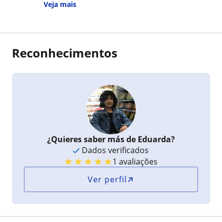
concentração em um mês ele melhorou muito,
Veja mais
não é só aula ela também e sinou ele como lidar
com a ansiedade.
Reconhecimentos
¿Quieres saber más de Eduarda?
Dados verificados
★
★
★
★
★
1 avaliações
Ver perfil