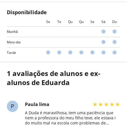
Disponibilidade
Se
Te
Qu
Qu
Se
Sá
Do
Manhã
Meio-dia
Tarde
1 avaliações de alunos e ex-
alunos de Eduarda
★
★
★
★
★
Paula lima
P
A Duda é maravilhosa, tem uma paciência que
nem a professora do meu filho teve, ele estava i
do muito mal na escola com problemas de