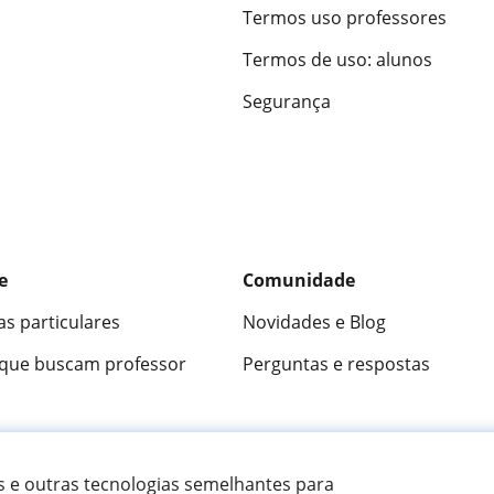
Termos uso professores
Termos de uso: alunos
Segurança
e
Comunidade
as particulares
Novidades e Blog
 que buscam professor
Perguntas e respostas
ica
9,5/10
★★★★★
9,5/10
305883
opini
es e outras tecnologias semelhantes para