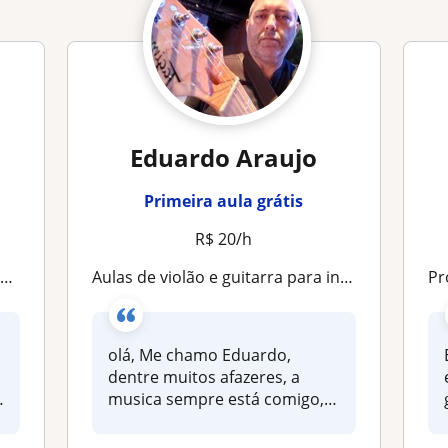
Eduardo Araujo
Primeira aula grátis
R$ 20/h
s
Aulas de violão e guitarra para iniciantes, descontraídas com postura, exercícios, pensamentos, teoria e muita pratica
Pr
olá, Me chamo Eduardo,
dentre muitos afazeres, a
musica sempre está comigo,
mas foi...