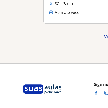
São Paulo
Vem até você
V
Siga-n