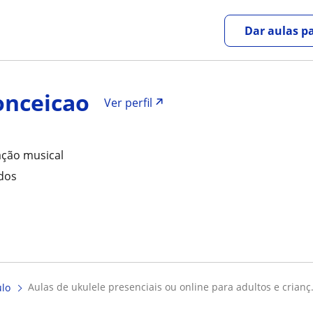
Dar aulas pa
onceicao
Ver perfil
iação musical
ados
aulas de ukulele presenciais ou online para adultos e crianç.
ulo