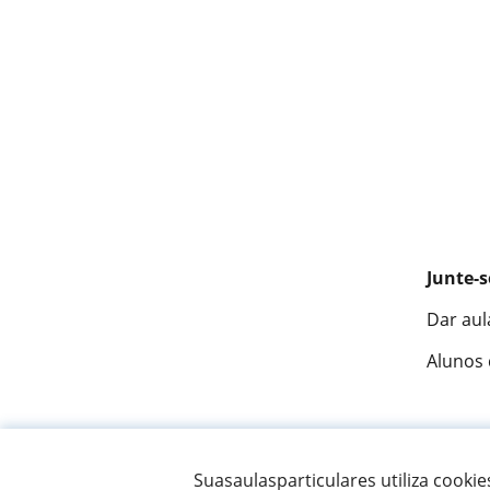
Junte-s
Dar aul
Alunos
Fantást
Suasaulasparticulares utiliza cooki