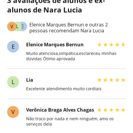
3 avaliações de alunos e ex-
alunos de Nara Lucia
Elenice Marques Bernun e outras 2
V
L
E
pessoas recomendam Nara Lucia
★
★
★
★
★
Elenice Marques Bernun
E
Muito atenciosa,simpática,esclareceu minhas
dúvidas Ótimo aprovada
★
★
★
★
★
Lia
L
Excelente atendimento muito cordiais
★
★
★
★
★
Verônica Braga Alves Chagas
V
Não troco por nada e nem ninguém, amo os
serviços dela