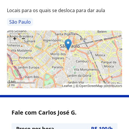
Locais para os quais se desloca para dar aula
São Paulo
+
−
3 km
2 mi
Leaflet
| ©
OpenStreetMap
contributors
Fale com Carlos José G.
Preço por hora
R$ 100/h