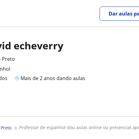
Dar aulas pa
vid echeverry
o Preto
anhol
ados
mais de 2 anos dando aulas
professor de espanhol dou aulas online ou presencial ap
 Preto