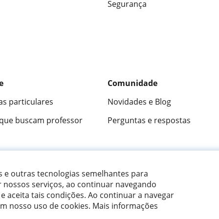
Segurança
e
Comunidade
as particulares
Novidades e Blog
 que buscam professor
Perguntas e respostas
ica
9,5/10
★★★★★
9,5/10
305883
opini
es e outras tecnologias semelhantes para
r nossos serviços, ao continuar navegando
 e aceita tais condições.
Ao continuar a navegar
om nosso uso de cookies. Mais informações