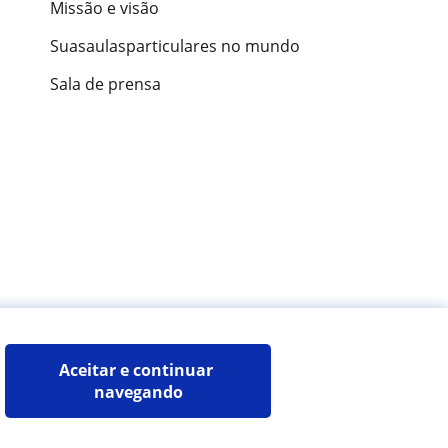
Missão e visão
Suasaulasparticulares no mundo
Sala de prensa
ões de alunos
Aceitar e continuar 
navegando
Mapa do site:
Professores particulares