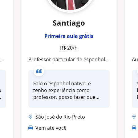
Santiago
Primeira aula grátis
R$ 20/h
l
Professor particular de espanhol para jovens e adultos
Au
s
Falo o espanhol nativo, e
p
tenho experiência como
.
professor. posso fazer que
pessoas...
São José do Rio Preto
Vem até você