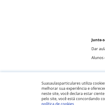
Junte-s
Dar aul
Alunos
Fantást
Suasaulasparticulares utiliza cooki
melhorar sua experiência e oferece
neste site, você declara estar ciente
© 2007 - 2026 Suas aulas particulares
pelo site, você está concordando c
política de cookies