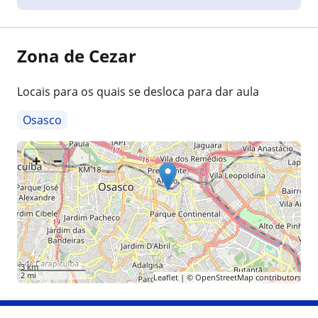
Zona de Cezar
Locais para os quais se desloca para dar aula
Osasco
+
−
3 km
2 mi
Leaflet
| ©
OpenStreetMap
contributors