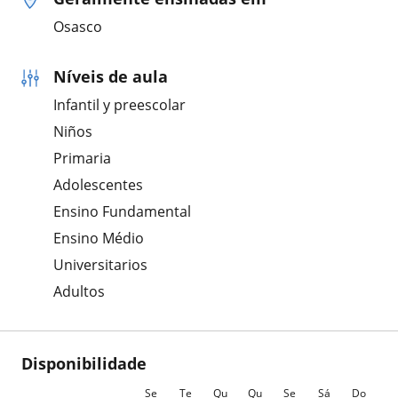
Osasco
Níveis de aula
Infantil y preescolar
Niños
Primaria
Adolescentes
Ensino Fundamental
Ensino Médio
Universitarios
Adultos
Disponibilidade
Se
Te
Qu
Qu
Se
Sá
Do