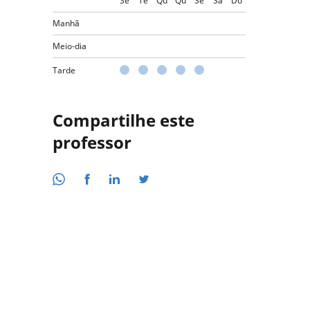
Se
Te
Qu
Qu
Se
Sá
Do
Manhã
Meio-dia
Tarde
Compartilhe este
professor