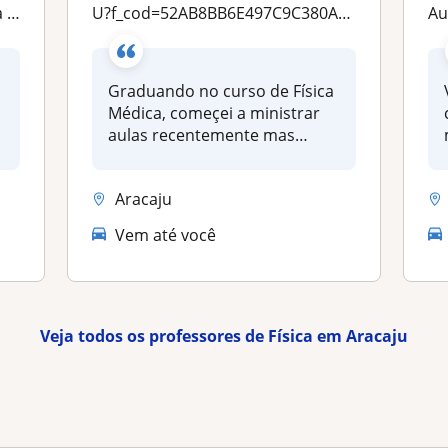
tal
u?f_cod=52AB8BB6E497C9C380AC0384DBA30576
Au
Graduando no curso de Física
Médica, começei a ministrar
aulas recentemente mas
gara...
Aracaju
Vem até você
Veja todos os professores de Física em Aracaju