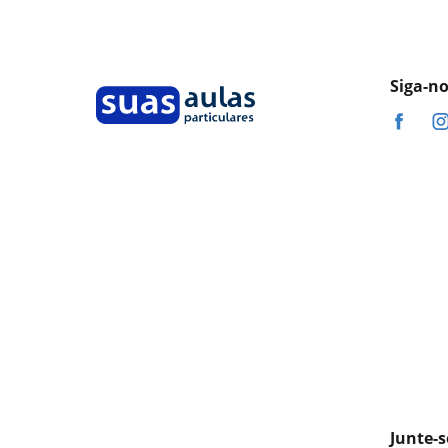
Siga-n
Junte-s