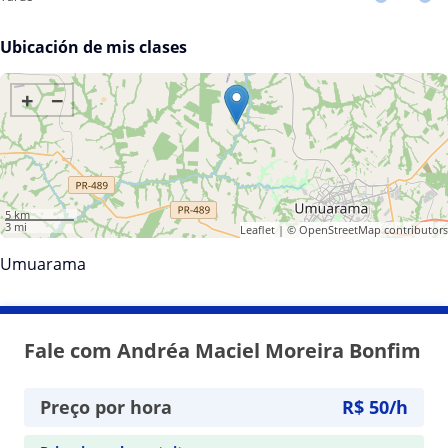
Ubicación de mis clases
+
−
5 km
3 mi
Leaflet
| ©
OpenStreetMap
contributors
Umuarama
Fale com Andréa Maciel Moreira Bonfim
Preço por hora
R$ 50/h