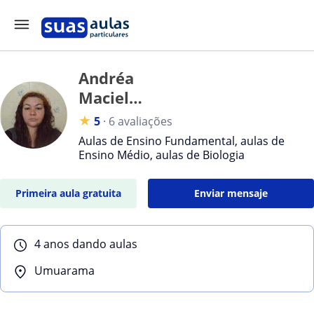
Andréa
Maciel
Moreira
★
5
·
6 avaliações
Bonfim
Aulas de Ensino Fundamental, aulas de
Maciel
Ensino Médio, aulas de Biologia
Moreira
Bonfim
Primeira aula gratuita
Enviar mensaje
4 anos dando aulas
Umuarama