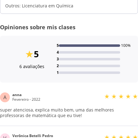
Outros: Licenciatura em Química
Opiniones sobre mis clases
5
100%
★
5
4
3
2
6 avaliações
1
anna
★
★
★
★
★
A
Fevereiro - 2022
super atenciosa, explica muito bem, uma das melhores
professoras de matemática que eu tive!
Verônica Betelli Pedro
★
★
★
★
★