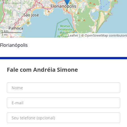
5 km
3 mi
Leaflet
| ©
OpenStreetMap
contributors
Florianópolis
Fale com Andréia Simone