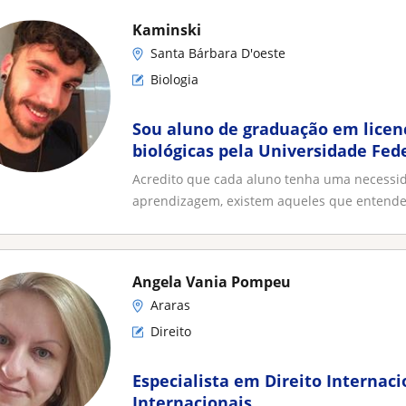
Kaminski
Santa Bárbara D'oeste
Biologia
Sou aluno de graduação em licen
biológicas pela Universidade Fede
estou cursando o último semestre
Acredito que cada aluno tenha uma necessid
momento tive experiências em sal
aprendizagem, existem aqueles que entende
escolas, atividades relacionadas
Angela Vania Pompeu
Araras
Direito
Especialista em Direito Internaci
Internacionais