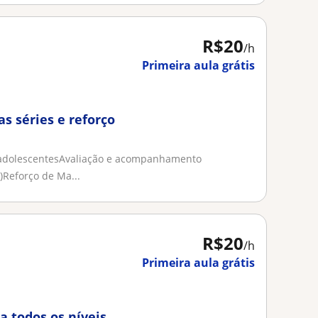
R$20
/h
Primeira aula grátis
s séries e reforço
 adolescentesAvaliação e acompanhamento
)Reforço de Ma...
R$20
/h
Primeira aula grátis
a todos os níveis