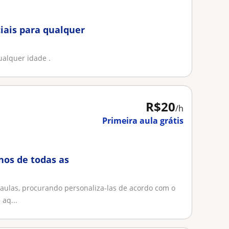
ciais para qualquer
ualquer idade .
R$20
/h
Primeira aula grátis
nos de todas as
ulas, procurando personaliza-las de acordo com o
 aq...