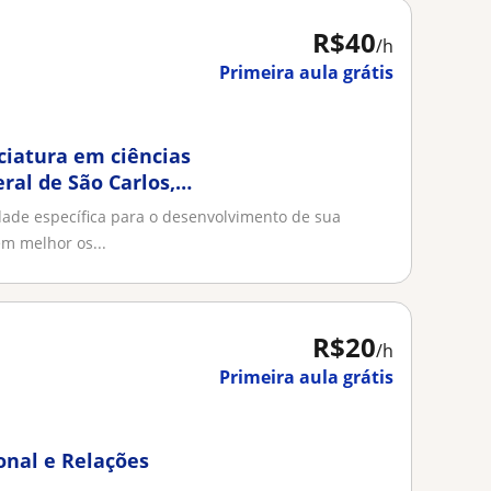
R$40
/h
Primeira aula grátis
ciatura em ciências
ral de São Carlos,
 de curso, e até o
ade específica para o desenvolvimento de sua
as de aulas, diversas
m melhor os...
 a formação de
R$20
/h
Primeira aula grátis
onal e Relações