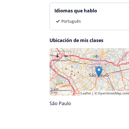
Idiomas que hablo
Português
Ubicación de mis clases
+
−
5 km
3 mi
Leaflet
| ©
OpenStreetMap
cont
São Paulo