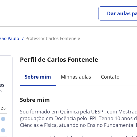
Dar aulas pa
São Paulo
Professor Carlos Fontenele
Perfil de Carlos Fontenele
Sobre mim
Minhas aulas
Contato
as
as
Sobre mim
Do
Sou formado em Química pela UESPI, com Mestra
graduação em Docência pelo IFPI. Tenho 10 anos d
Ciências e Física, atuando no Ensino Fundamental I