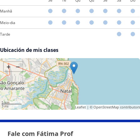
Se
Te
Qu
Qu
Se
Sá
Do
Manhã
Meio-dia
Tarde
Ubicación de mis clases
+
−
5 km
3 mi
Leaflet
| ©
OpenStreetMap
contributors
Fale com Fátima Prof