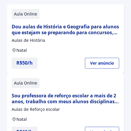
Aula Online
Dou aulas de História e Geografia para alunos
que estejam se preparando para concursos,
ENEM, IF e outros
Aulas de História
Natal
R$50/h
Ver anúncio
Aula Online
Sou professora de reforço escolar a mais de 2
anos, trabalho com meus alunos disciplinas
de humanas e redação
Aulas de Reforço escolar
Natal