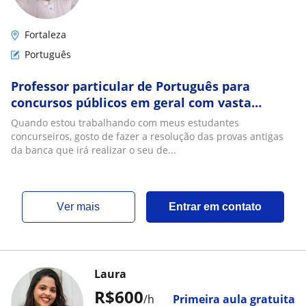
Fortaleza
Português
Professor particular de Português para
concursos públicos em geral com vasta
experiência na área atuando em Fortaleza -
Quando estou trabalhando com meus estudantes
Ce
concurseiros, gosto de fazer a resolução das provas antigas
da banca que irá realizar o seu de...
ver mais
Entrar em contato
Laura
R$600
/h
Primeira aula gratuita