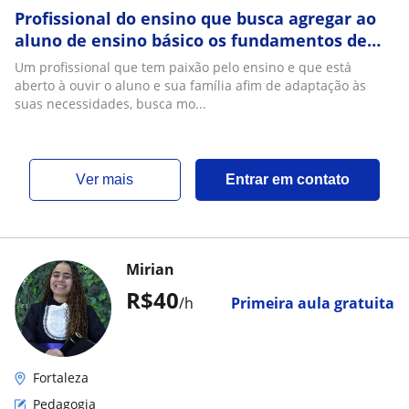
Profissional do ensino que busca agregar ao
aluno de ensino básico os fundamentos de
Ciências da Natureza, além de agregar à sua
Um profissional que tem paixão pelo ensino e que está
formação cidadã
aberto à ouvir o aluno e sua família afim de adaptação às
suas necessidades, busca mo...
ver mais
Entrar em contato
Mirian
R$40
/h
Primeira aula gratuita
Fortaleza
Pedagogia