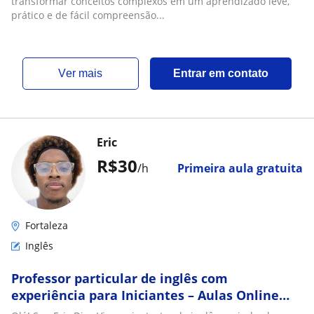
transformar conceitos complexos em um aprendizado leve,
prático e de fácil compreensão...
ver mais
Entrar em contato
Eric
R$30
/h
Primeira aula gratuita
Fortaleza
Inglês
Professor particular de inglês com
experiência para Iniciantes – Aulas Online
com Explicações Simples