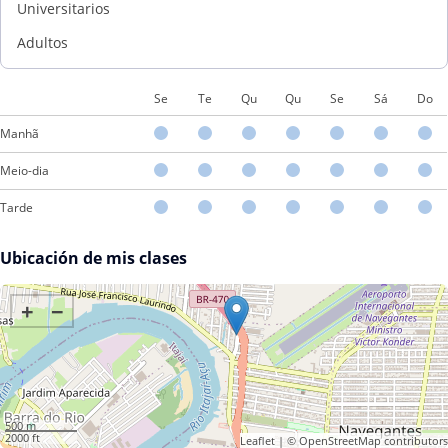
Universitarios
Adultos
Se
Te
Qu
Qu
Se
Sá
Do
Manhã
Meio-dia
Tarde
Ubicación de mis clases
+
−
500 m
2000 ft
Leaflet
| ©
OpenStreetMap
contributors