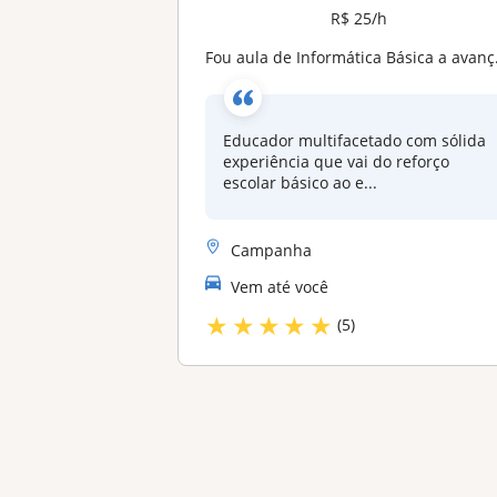
R$ 25/h
Fou aula de Informática Básica a avançado e lógica da programação além de aulas de reforço escolar
Educador multifacetado com sólida
experiência que vai do reforço
escolar básico ao e...
Campanha
Vem até você
★
★
★
★
★
(5)