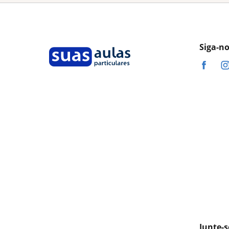
Siga-n
Junte-s