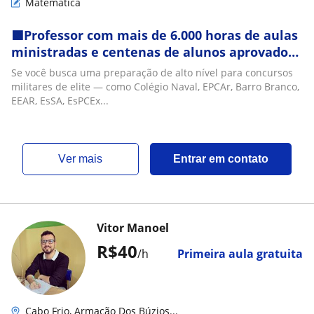
Matemática
🟩Professor com mais de 6.000 horas de aulas
ministradas e centenas de alunos aprovados.
Ensino direto, estratégico e focado em
Se você busca uma preparação de alto nível para concursos
resultados
militares de elite — como Colégio Naval, EPCAr, Barro Branco,
EEAR, EsSA, EsPCEx...
ver mais
Entrar em contato
Vitor Manoel
R$40
/h
Primeira aula gratuita
Cabo Frio, Armação Dos Búzios...