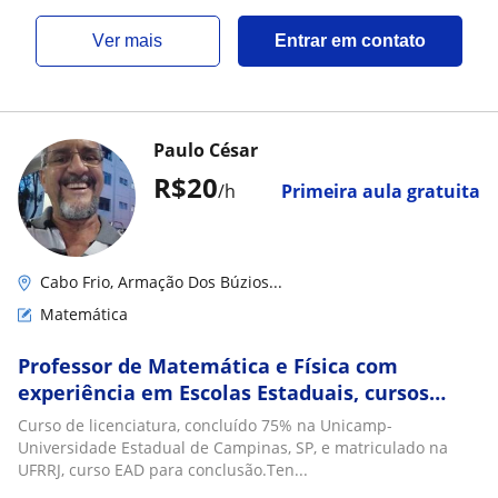
ver mais
Entrar em contato
Paulo César
R$20
/h
Primeira aula gratuita
Cabo Frio, Armação Dos Búzios...
Matemática
Professor de Matemática e Física com
experiência em Escolas Estaduais, cursos
preparatórios para Enem, Vestibulares e
Curso de licenciatura, concluído 75% na Unicamp-
Técnicas
Universidade Estadual de Campinas, SP, e matriculado na
UFRRJ, curso EAD para conclusão.Ten...