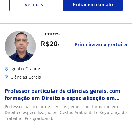
ver mais
Entrar em contato
Tomires
R$20
/h
Primeira aula gratuita
Iguaba Grande
Ciências Gerais
Professor particular de ciências gerais, com
formação em Direito e especialização em
Gestão Ambiental e Segurança do Trabalho.
Professor particular de ciências gerais, com formação em
Pós graduando em Direito civil e Processo
Direito e especialização em Gestão Ambiental e Segurança do
Civil, inventarios, e Mba em Direito
Trabalho. Pós graduand...
Tributário, Trabalhista e Previdenciário