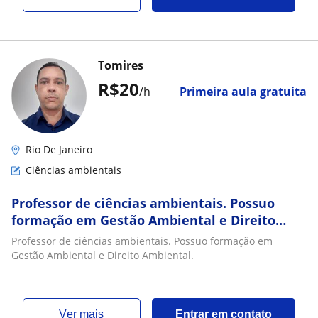
Tomires
R$20
/h
Primeira aula gratuita
Rio De Janeiro
Ciências ambientais
Professor de ciências ambientais. Possuo
formação em Gestão Ambiental e Direito
Ambiental
Professor de ciências ambientais. Possuo formação em
Gestão Ambiental e Direito Ambiental.
ver mais
Entrar em contato