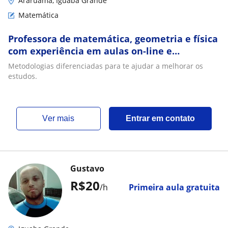
Araruama, Iguaba Grande
Matemática
Professora de matemática, geometria e física
com experiência em aulas on-line e
presenciais
Metodologias diferenciadas para te ajudar a melhorar os
estudos.
ver mais
Entrar em contato
Gustavo
R$20
/h
Primeira aula gratuita