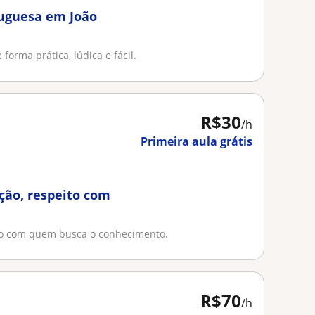
tuguesa em João
orma prática, lúdica e fácil.
R$30
/h
Primeira aula grátis
ção, respeito com
to com quem busca o conhecimento.
R$70
/h