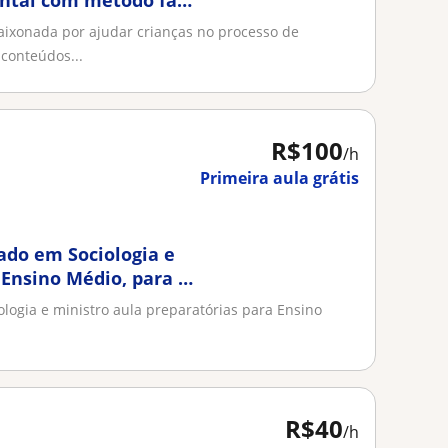
ntal com método fácil
aixonada por ajudar crianças no processo de
conteúdos...
R$100
/h
Primeira aula grátis
iado em Sociologia e
 Ensino Médio, para o
ologia e ministro aula preparatórias para Ensino
R$40
/h