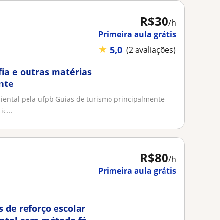
R$30
/h
Primeira aula grátis
★
5,0
(2 avaliações)
fia e outras matérias
nte
ental pela ufpb Guias de turismo principalmente
c...
R$80
/h
Primeira aula grátis
s de reforço escolar