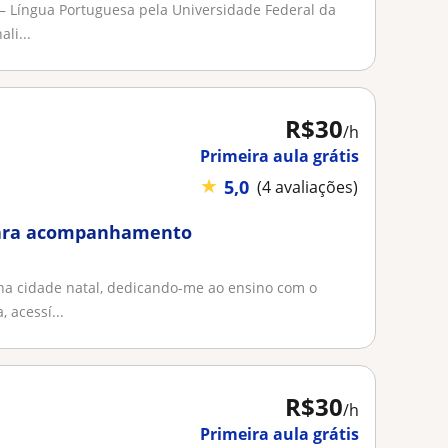
 Língua Portuguesa pela Universidade Federal da
li...
R$30
/h
Primeira aula grátis
★
5,0
(4 avaliações)
 Para acompanhamento
ha cidade natal, dedicando-me ao ensino com o
 acessí...
R$30
/h
Primeira aula grátis