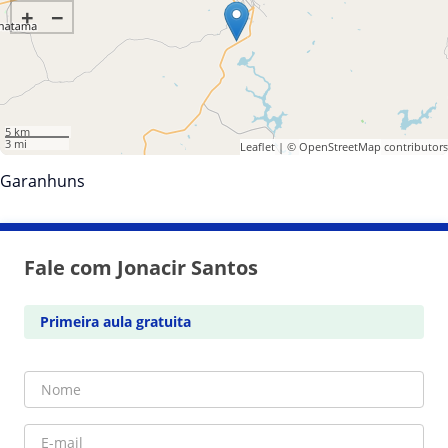
+
−
5 km
3 mi
Leaflet
| ©
OpenStreetMap
contributors
Garanhuns
Fale com Jonacir Santos
Primeira aula gratuita